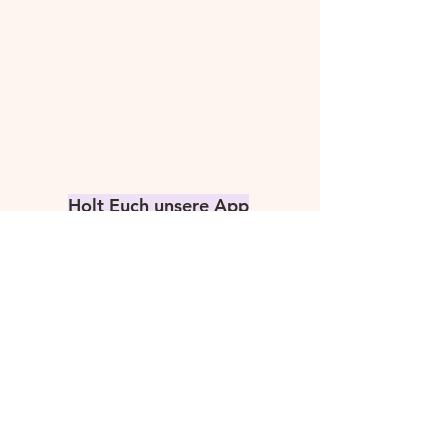
Holt Euch unsere App
Apple
Android
Hier hört Ihr uns