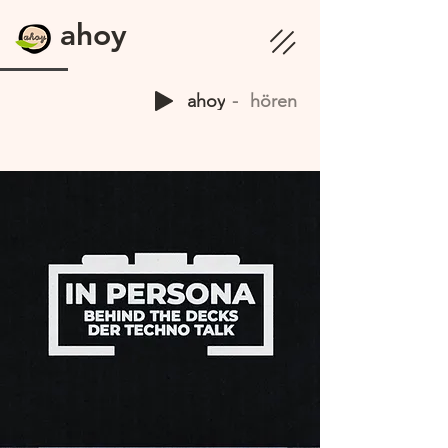
ahoy
ahoy
hören