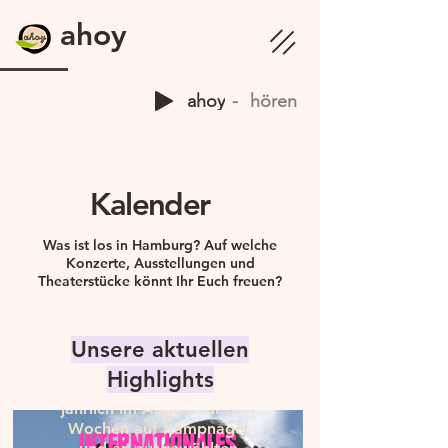
ahoy
ahoy
hören
Internationales
Kalender
Sommerfestival
2026
Was ist los in Hamburg? Auf welche
Konzerte, Ausstellungen und
Theaterstücke könnt Ihr Euch freuen?
Von Mittwoch, 05. August
bis Sonntag, 23. August
auf Kampnagel
Unsere aktuellen
Indievercity x 50
Das Internationale
Highlights
Jahre Knust:
Sommerfestival findet
jährlich im August für drei
Baumgart Konzert
Wochen auf Kampnagel