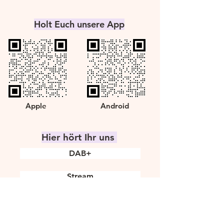
Holt Euch unsere App
Apple
Android
Hier hört Ihr uns
DAB+
Stream
Radioplayer
Radio.de
TuneIn