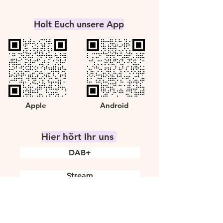
Holt Euch unsere App
Apple
Android
Hier hört Ihr uns
DAB+
Stream
Radioplayer
Radio.de
TuneIn